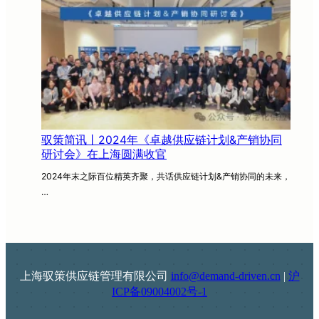
驭策简讯丨2024年《卓越供应链计划&产销协同
研讨会》在上海圆满收官
2024年末之际百位精英齐聚，共话供应链计划&产销协同的未来，
…
上海驭策供应链管理有限公司
info@demand-driven.cn
|
沪
ICP备09004002号-1